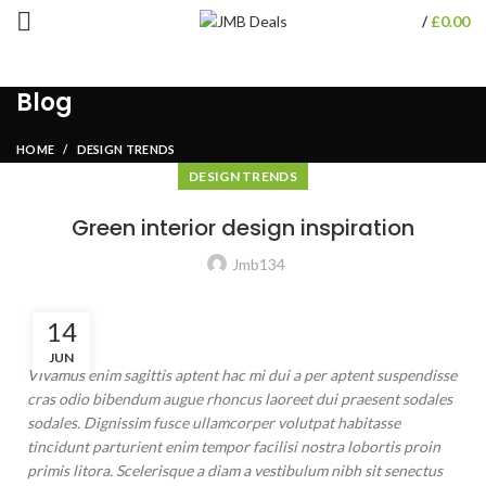
£
0.00
/
Blog
HOME
DESIGN TRENDS
DESIGN TRENDS
Green interior design inspiration
Jmb134
14
JUN
Vivamus enim sagittis aptent hac mi dui a per aptent suspendisse
cras odio bibendum augue rhoncus laoreet dui praesent sodales
sodales. Dignissim fusce ullamcorper volutpat habitasse
tincidunt parturient enim tempor facilisi nostra lobortis proin
primis litora. Scelerisque a diam a vestibulum nibh sit senectus