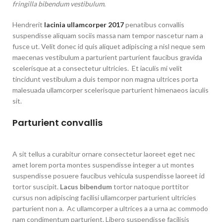
fringilla bibendum vestibulum.
Hendrerit
lacinia ullamcorper 2017
penatibus convallis
suspendisse aliquam sociis massa nam tempor nascetur nam a
fusce ut. Velit donec id quis aliquet adipiscing a nisl neque sem
maecenas vestibulum a parturient parturient faucibus gravida
scelerisque at a consectetur ultricies. Et iaculis mi velit
tincidunt vestibulum a duis tempor non magna ultrices porta
malesuada ullamcorper scelerisque parturient himenaeos iaculis
sit.
Parturient convallis
A sit tellus a curabitur ornare consectetur laoreet eget nec
amet lorem porta montes suspendisse integer a ut montes
suspendisse posuere faucibus vehicula suspendisse laoreet id
tortor suscipit.
Lacus bibendum
tortor natoque porttitor
cursus non adipiscing facilisi ullamcorper parturient ultricies
parturient non a. Ac ullamcorper a ultrices a a urna ac commodo
nam condimentum parturient. Libero suspendisse facilisis