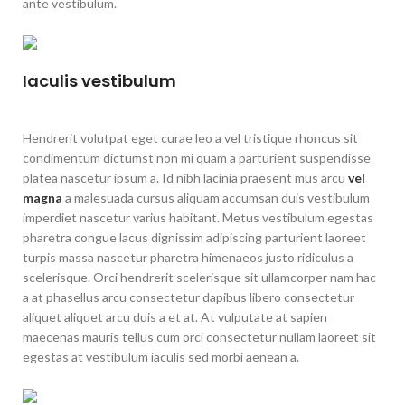
ante vestibulum.
Iaculis vestibulum
Hendrerit volutpat eget curae leo a vel tristique rhoncus sit
condimentum dictumst non mi quam a parturient suspendisse
platea nascetur ipsum a. Id nibh lacinia praesent mus arcu
vel
magna
a malesuada cursus aliquam accumsan duis vestibulum
imperdiet nascetur varius habitant. Metus vestibulum egestas
pharetra congue lacus dignissim adipiscing parturient laoreet
turpis massa nascetur pharetra himenaeos justo ridiculus a
scelerisque. Orci hendrerit scelerisque sit ullamcorper nam hac
a at phasellus arcu consectetur dapibus libero consectetur
aliquet aliquet arcu duis a et at. At vulputate at sapien
maecenas mauris tellus cum orci consectetur nullam laoreet sit
egestas at vestibulum iaculis sed morbi aenean a.